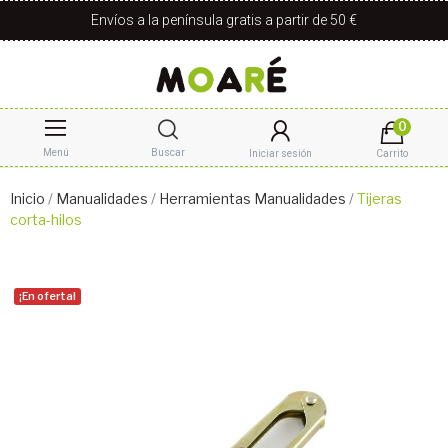
Envíos a la península gratis a partir de 50 €
0
Menú
Buscar
Iniciar sesión
Carrito
Inicio
Manualidades
Herramientas Manualidades
Tijeras
corta-hilos
¡En oferta!