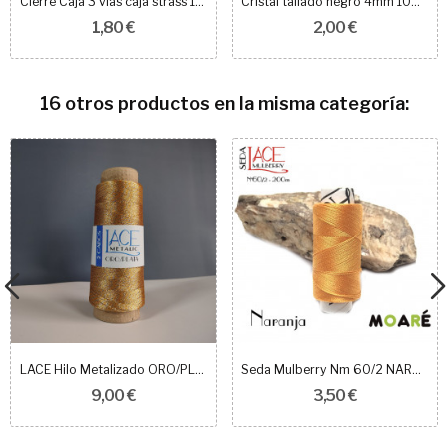
Cierre Caja 3 vias caja strass 16mm oro
Cristal tallado negro 4mm 100 unidades
1,80 €
2,00 €
16 otros productos en la misma categoría:
LACE Hilo Metalizado ORO/PLATA 2 CABOS 500M
Seda Mulberry Nm 60/2 NARANJA 200m
9,00 €
3,50 €