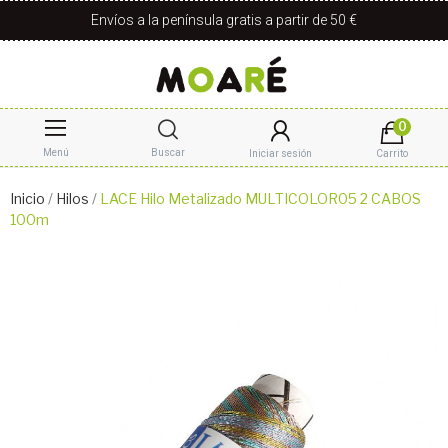
Envíos a la península gratis a partir de 50 €
0
Menú
Buscar
Iniciar sesión
Carrito
Inicio
Hilos
LACE Hilo Metalizado MULTICOLOR05 2 CABOS
100m