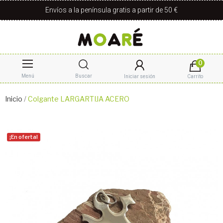
Envíos a la península gratis a partir de 50 €
0
Menú
Buscar
Iniciar sesión
Carrito
Inicio
Colgante LARGARTIJA ACERO
¡En oferta!