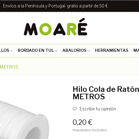
Envíos a la Península y Portugal gratis a partir de 50 €
LLOS
BORDADO EN TUL
ABALORIOS
HERRAMIENTAS
MA
A METROS
Hilo Cola de Rató
METROS
Escribe tu opinión
0,20 €
Impuestos incluidos