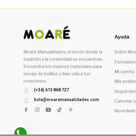
Ayuda
Moaré Manualidades, el rincón donde la
Sobre Moa
tradición y la creatividad se encuentran.
Formulario
Encuentra los mejores materiales para
Mi cuenta
encaje de bolillos y dale vida a tus
creaciones.
Mis pedid
(+34) 613 868 727
Seguimien
hola@moaremanualidades.com
Cancelar o
Novedade