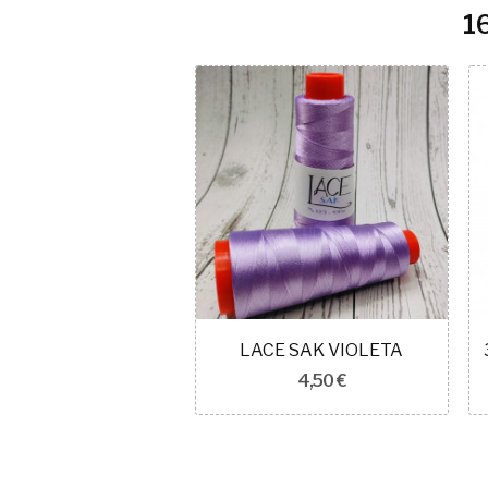
1
Kit MANDALA colgante + picado
LACE SAK VIOLETA
3,50 €
4,50 €