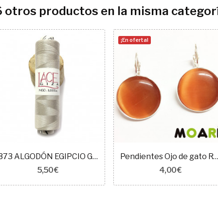
6 otros productos en la misma categorí
¡En oferta!
373 ALGODÓN EGIPCIO GIZA 60
Pendientes Ojo de gato Redondo melocotón +
5,50 €
4,00 €