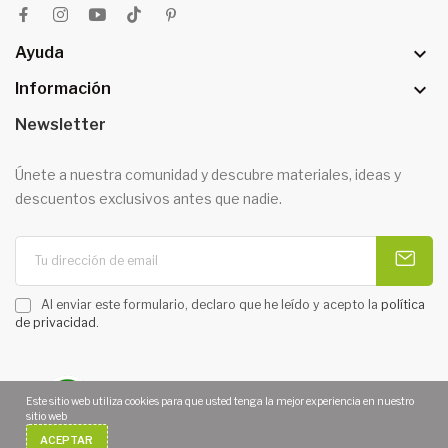

Ayuda

Información
Newsletter
Únete a nuestra comunidad y descubre materiales, ideas y
descuentos exclusivos antes que nadie.
Al enviar este formulario, declaro que he leído y acepto la
política
de privacidad
.
Este sitio web utiliza cookies para que usted tenga la mejor experiencia en nuestro
sitio web
Copyright 2026 © MOARÉ MANUALIDADES. Todos los derechos
ACEPTAR
reservados. | Diseño web
Diseñotiendaonline.es
¿Necesitas Ayuda?