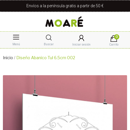
Envíos a la península gratis a partir de 50 €
0
Menú
Buscar
Iniciar sesión
Carrito
Inicio
Diseño Abanico Tul 6.5cm 002