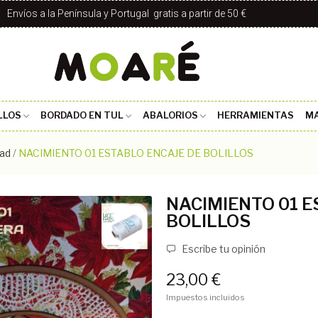
Envíos a la Península y Portugal gratis a partir de 50 €
LLOS
BORDADO EN TUL
ABALORIOS
HERRAMIENTAS
MA
ad
NACIMIENTO 01 ESTABLO ENCAJE DE BOLILLOS
NACIMIENTO 01 E
BOLILLOS
Escribe tu opinión
23,00 €
Impuestos incluidos