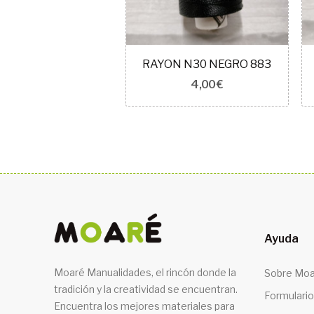
AYON N30 913
RAYON N30 NEGRO 883
4,00 €
4,00 €
Ayuda
Moaré Manualidades, el rincón donde la
Sobre Moa
tradición y la creatividad se encuentran.
Formulario
Encuentra los mejores materiales para