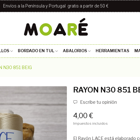
Envíos a la Península y Portugal gratis a partir de 50 €
LLOS
BORDADO EN TUL
ABALORIOS
HERRAMIENTAS
MA
 N30 851 BEIG
RAYON N30 851 B
Escribe tu opinión
4,00 €
Impuestos incluidos
El Rayón LACE está elaborado c