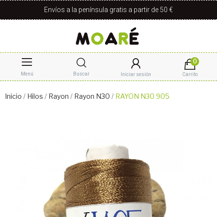
Envíos a la península gratis a partir de 50 €
0
Menú
Buscar
Iniciar sesión
Carrito
Inicio
Hilos
Rayon
Rayon N30
RAYON N30 905