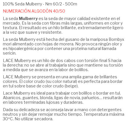
100% Seda Mulberry - Nm 60/2 - 500m
NUMERACIÓN ALGODÓN 40/50
La seda
Mulberry
es la seda de mayor calidad existente en el
mercado. Es la seda con fibras más largas, uniformes en color y
textura. El resultado es un hilo brillante, extremadamente ligero
a la vez que suave y resistente.
La seda Mulberry está hecha del gusano de la mariposa Bombyx
mori alimentado con hojas de morera. No provoca ningún olor y
es hipoalergénica por contener una proteína natural llamada
sericin.
LACE Mulberry es un hilo de dos cabos con torsión final S hacia
la derecha: no se abre al trabajarla sino que mantiene su torsión
a medida que se avanza en la labor de bolillos.
LACE Mulberry se presenta en una amplia gama de brillantes
colores. El color crudo (su color natural) es perfecta para bordar
en tul sobre base de color crudo (beige).
Lace Mulberry es ideal para trabajar con bolillos o bordar en tul.
Abanicos, guantes, blonda, ligas de novia, pañuelos… resultarán
en labores terminadas lujosas y duraderas.
Dada su delicadeza se aconseja lavar a mano con detergentes
neutros y sin dejar remojar mucho tiempo. Temperatura máxima
30ºC. No utilizar secadora.