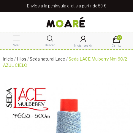
Envíos a la península gratis a partir de 50 €
0
Menú
Buscar
Iniciar sesión
Carrito
Inicio
Hilos
Seda natural Lace
Seda LACE Mulberry Nm 60/2
AZUL CIELO