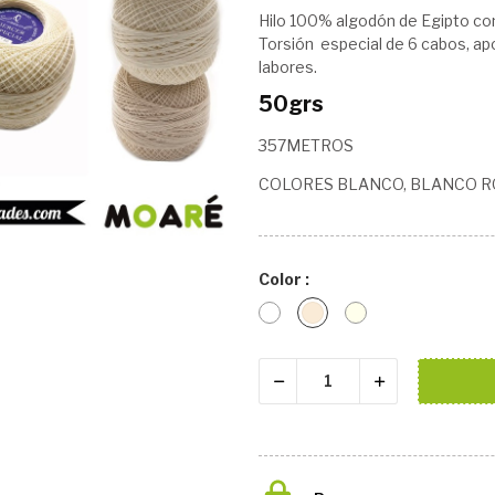
Hilo 100% algodón de Egipto co
Torsión especial de 6 cabos, apo
labores.
50grs
357METROS
COLORES BLANCO, BLANCO RO
Color :
Blanco
Blanco
crudo
roto