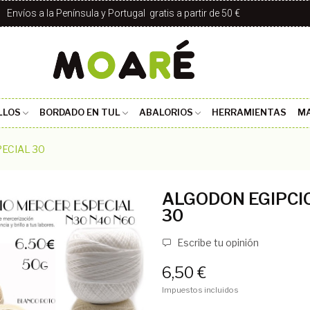
Envíos a la Península y Portugal gratis a partir de 50 €
LLOS
BORDADO EN TUL
ABALORIOS
HERRAMIENTAS
MA
ECIAL 30
ALGODON EGIPCI
30
Escribe tu opinión
6,50 €
Impuestos incluidos