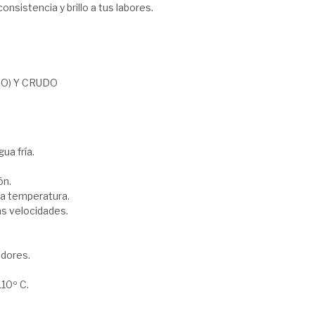
nsistencia y brillo a tus labores.
O) Y CRUDO
ua fría.
ón.
a temperatura.
as velocidades.
adores.
10º C.