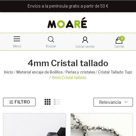
Envíos a la península gratis a partir de 50 €
0
Menú
Buscar
Iniciar sesión
Carrito
4mm Cristal tallado
Inicio
Material encaje de Bolillos
Perlas y cristales
Cristal Tallado Tupi
4mm Cristal tallado
FILTRO
Relevancia