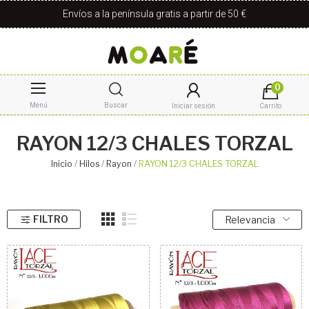
Envíos a la península gratis a partir de 50 €
0
Menú
Buscar
Iniciar sesión
Carrito
RAYON 12/3 CHALES TORZAL
Inicio
Hilos
Rayon
RAYON 12/3 CHALES TORZAL
FILTRO
Relevancia