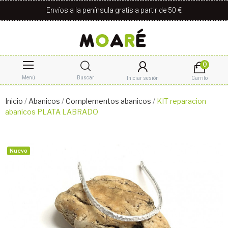
Envíos a la península gratis a partir de 50 €
0
Menú
Buscar
Iniciar sesión
Carrito
Inicio
Abanicos
Complementos abanicos
KIT reparacion
abanicos PLATA LABRADO
Nuevo