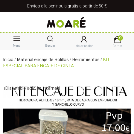
Envíos a la península gratis a partir de 50 €
0
Menú
Buscar
Iniciar sesión
Carrito
Inicio
Material encaje de Bolillos
Herramientas
KIT
ESPECIAL PARA ENCAJE DE CINTA
¡Disponible sólo en Internet!