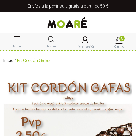
Envíos a la península gratis a partir de 50 €
0
Menú
Buscar
Iniciar sesión
Carrito
Inicio
kit Cordón Gafas