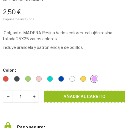
2,50 €
Impuestos incluidos
Colgante MADERA Resina Varios colores cabujón resina
tallada 25X25 varios colores
incluye arandela y patrón encaje de bolillos
Color :
Rojo
Negro
Verde
Rosa
Azul
Azul
Cristal
Ambar
Violeta
Cielo
Oscuro
Transparente
Claro
AÑADIR AL CARRITO
Pago seguro