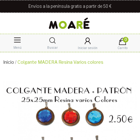
Envíos a la península gratis a partir de 50 €
0
Menú
Buscar
Iniciar sesión
Carrito
Inicio
Colgante MADERA Resina Varios colores