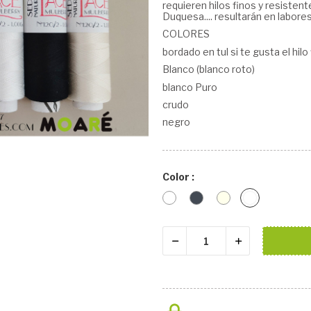
requieren hilos finos y resistent
Duquesa.... resultarán en labore
COLORES
bordado en tul si te gusta el hilo
Blanco (blanco roto)
blanco Puro
crudo
negro
Color :
Blanco
Negro
crudo
BLANCO
PURO