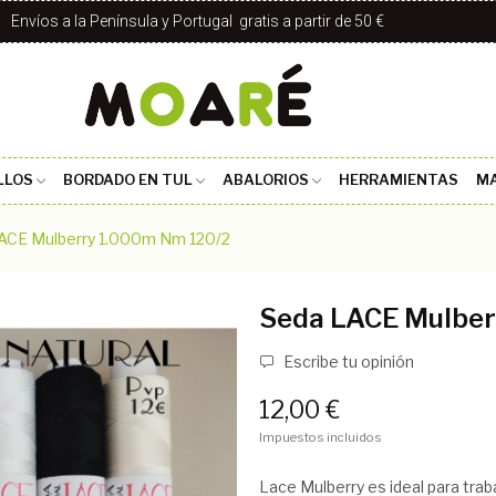
Envíos a la Península y Portugal gratis a partir de 50 €
LLOS
BORDADO EN TUL
ABALORIOS
HERRAMIENTAS
MA
ACE Mulberry 1.000m Nm 120/2
Seda LACE Mulber
Escribe tu opinión
12,00 €
Impuestos incluidos
Lace Mulberry es ideal para trab