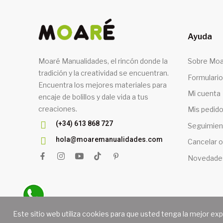
Ayuda
Moaré Manualidades, el rincón donde la
Sobre Moa
tradición y la creatividad se encuentran.
Formulario
Encuentra los mejores materiales para
Mi cuenta
encaje de bolillos y dale vida a tus
creaciones.
Mis pedid
(+34) 613 868 727
Seguimien
hola@moaremanualidades.com
Cancelar o
Novedade
Este sitio web utiliza cookies para que usted tenga la mejor ex
Copyright 2026 © MOA
¿Necesitas Ayuda?