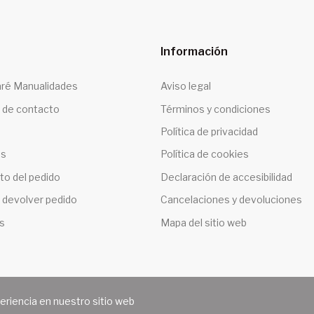
Información
ré Manualidades
Aviso legal
 de contacto
Términos y condiciones
Política de privacidad
os
Política de cookies
to del pedido
Declaración de accesibilidad
 devolver pedido
Cancelaciones y devoluciones
s
Mapa del sitio web
periencia en nuestro sitio web
RÉ MANUALIDADES. Todos los derechos reservados. | Diseño we