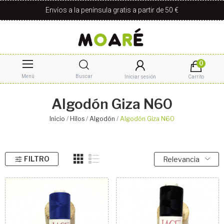
Envíos a la península gratis a partir de 50 €
0
Menú
Buscar
Iniciar sesión
Carrito
Algodón Giza N60
Inicio
Hilos
Algodón
Algodón Giza N60
FILTRO
Relevancia